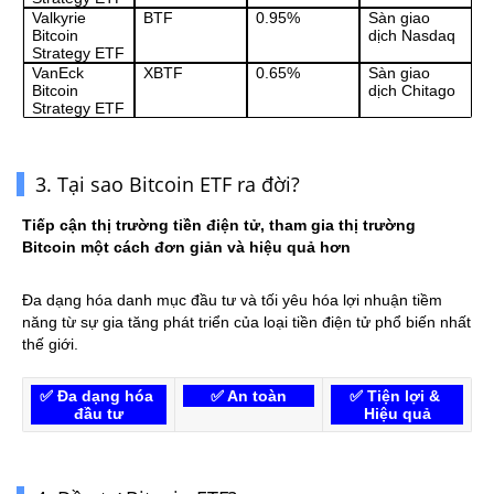
Valkyrie 
BTF
0.95%
Sàn giao 
Bitcoin 
dịch Nasdaq
Strategy ETF
VanEck 
XBTF
0.65%
Sàn giao 
Bitcoin 
dịch Chitago
Strategy ETF
3. Tại sao Bitcoin ETF ra đời?
Tiếp cận thị trường tiền điện tử, tham gia thị trường 
Bitcoin một cách đơn giản và hiệu quả hơn
Đa dạng hóa danh mục đầu tư và tối yêu hóa lợi nhuận tiềm 
năng từ sự gia tăng phát triển của loại tiền điện tử phổ biến nhất 
thế giới.
✅ Đa dạng hóa 
✅ 
An toàn
✅ 
Tiện lợi & 
đầu tư
Hiệu quả