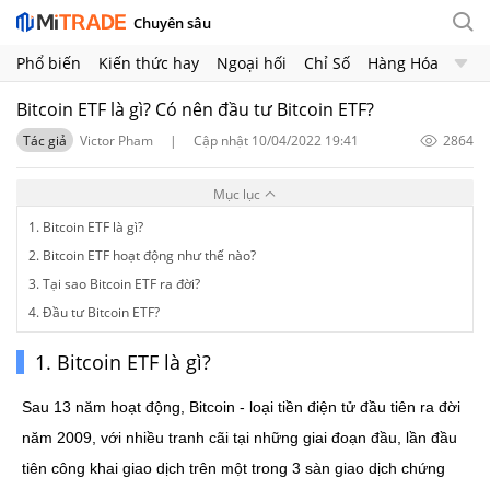
Chuyên sâu
Phổ biến
Kiến thức hay
Ngoại hối
Chỉ Số
Hàng Hóa
Chứng Khoán
Crypto
Bitcoin ETF là gì? Có nên đầu tư Bitcoin ETF?
Tác giả
Victor Pham
|
Cập nhật 10/04/2022 19:41
2864
Mục lục
1. Bitcoin ETF là gì?
2. Bitcoin ETF hoạt động như thế nào?
3. Tại sao Bitcoin ETF ra đời?
4. Đầu tư Bitcoin ETF?
1. Bitcoin ETF là gì?
Sau 13 năm hoạt động, Bitcoin - loại tiền điện tử đầu tiên ra đời 
năm 2009, với nhiều tranh cãi tại những giai đoạn đầu, lần đầu 
tiên công khai giao dịch trên một trong 3 sàn giao dịch chứng 