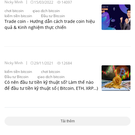
Nicky Minh
15/03/2022
14097
chơi bitcoin
giao dịch bitcoin
kiếm tiền bitcoin
Đầu tư Bitcoin
Trade coin - Hướng dẫn cách trade coin hiệu
quả & Kinh nghiệm thực chiến
Nicky Minh
29/11/2021
12684
kiếm tiền bitcoin
chơi bitcoin
Đầu tư Bitcoin
giao dịch bitcoin
Có nên đầu tư tiền kỹ thuật số? Làm thế nào
để đầu tư tiền kỹ thuật số ( Bitcoin, ETH, XRP…)
Tải thêm