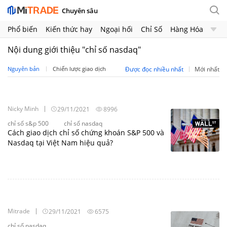
Chuyên sâu
Phổ biến
Kiến thức hay
Ngoại hối
Chỉ Số
Hàng Hóa
Chứng Khoán
Crypto
Nội dung giới thiệu "chỉ số nasdaq"
Nguyên bản
Chiến lược giao dịch
Được đọc nhiều nhất
Mới nhất
Nicky Minh
29/11/2021
8996
chỉ số s&p 500
chỉ số nasdaq
Cách giao dịch chỉ số chứng khoán S&P 500 và
Nasdaq tại Việt Nam hiệu quả?
Mitrade
29/11/2021
6575
chỉ số nasdaq