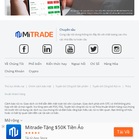
Chuyên sâu
Cung cấp nội dung thông tin đầy đủ với chất lượng cao cho
các nhà đầu tư toàn cầu
Về Chúng Tôi
Phổ biến
Kiến thức hay
Ngoại hối
Chỉ Số
Hàng Hóa
Chứng Khoán
Crypto
Thủ tục khiếu nại
Chính sách bảo mật
Tuyên bố Công bố Sản phẩm
Tuyên bố Công bố Rủi ro
Thỏa
thuận khách hàng
Cảnh báo rủi ro: Giao dịch có thể dẫn đến mất toàn bộ vốn của bạn. Giao dịch phái sinh OTC có thể không phù
hợp với tất cả mọi người. Vui lòng xem xét PDS, FSG, Tuyên bố công bố rủi ro và Thỏa thuận khách hàng của chúng
tôi trước khi sử dụng các dịch vụ của chúng tôi và đảm bảo rằng bạn hiểu các rủi ro liên quan. Bạn không sở hữu
hoặc có bất kỳ quan tâm đến các tài sản cơ bản.
Mở rộng
Mitrade-Tặng $50K Tiền Ảo
Tải Về
Tải từ App Store