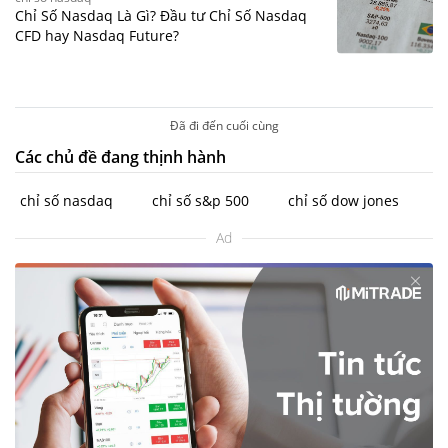
Chỉ Số Nasdaq Là Gì? Đầu tư Chỉ Số Nasdaq
CFD hay Nasdaq Future?
Đã đi đến cuối cùng
Các chủ đề đang thịnh hành
chỉ số nasdaq
chỉ số s&p 500
chỉ số dow jones
Ad