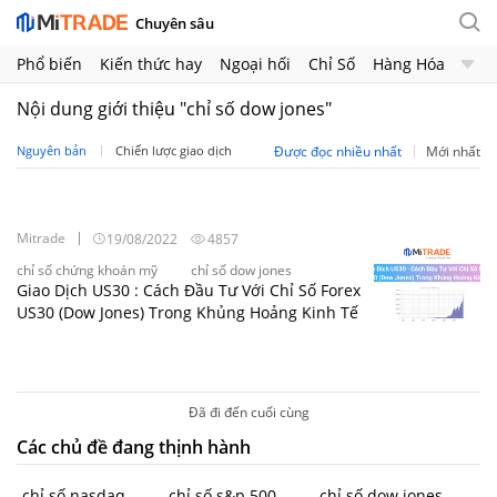
Chuyên sâu
Phổ biến
Kiến thức hay
Ngoại hối
Chỉ Số
Hàng Hóa
Chứng Khoán
Crypto
Nội dung giới thiệu "chỉ số dow jones"
Nguyên bản
Chiến lược giao dịch
Được đọc nhiều nhất
Mới nhất
Mitrade
19/08/2022
4857
chỉ số chứng khoán mỹ
chỉ số dow jones
Giao Dịch US30 : Cách Đầu Tư Với Chỉ Số Forex
US30 (Dow Jones) Trong Khủng Hoảng Kinh Tế
Đã đi đến cuối cùng
Các chủ đề đang thịnh hành
chỉ số nasdaq
chỉ số s&p 500
chỉ số dow jones