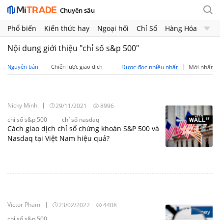
Chuyên sâu
Phổ biến
Kiến thức hay
Ngoại hối
Chỉ Số
Hàng Hóa
Chứng Khoán
Crypto
Nội dung giới thiệu "chỉ số s&p 500"
Nguyên bản
Chiến lược giao dịch
Được đọc nhiều nhất
Mới nhất
Nicky Minh
29/11/2021
8996
chỉ số s&p 500
chỉ số nasdaq
Cách giao dịch chỉ số chứng khoán S&P 500 và
Nasdaq tại Việt Nam hiệu quả?
Victor Pham
23/02/2022
4408
chỉ số s&p 500