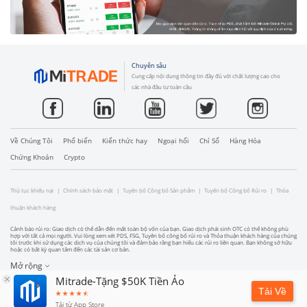
Chuyên sâu
Cung cấp nội dung thông tin đầy đủ với chất lượng cao cho
các nhà đầu tư toàn cầu
Về Chúng Tôi
Phổ biến
Kiến thức hay
Ngoại hối
Chỉ Số
Hàng Hóa
Chứng Khoán
Crypto
Thủ tục khiếu nại
Chính sách bảo mật
Tuyên bố Công bố Sản phẩm
Tuyên bố Công bố Rủi ro
Thỏa
thuận khách hàng
Cảnh báo rủi ro: Giao dịch có thể dẫn đến mất toàn bộ vốn của bạn. Giao dịch phái sinh OTC có thể không phù
hợp với tất cả mọi người. Vui lòng xem xét PDS, FSG, Tuyên bố công bố rủi ro và Thỏa thuận khách hàng của chúng
tôi trước khi sử dụng các dịch vụ của chúng tôi và đảm bảo rằng bạn hiểu các rủi ro liên quan. Bạn không sở hữu
hoặc có bất kỳ quan tâm đến các tài sản cơ bản.
Mở rộng
Mitrade-Tặng $50K Tiền Ảo
Tải Về
Tải từ App Store