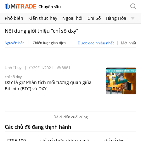
Chuyên sâu
Phổ biến
Kiến thức hay
Ngoại hối
Chỉ Số
Hàng Hóa
Chứng Khoán
Crypto
Nội dung giới thiệu "chỉ số dxy"
Nguyên bản
Chiến lược giao dịch
Được đọc nhiều nhất
Mới nhất
Linh Thuy
29/11/2021
8881
chỉ số dxy
DXY là gì? Phân tích mối tương quan giữa
Bitcoin (BTC) và DXY
Đã đi đến cuối cùng
Các chủ đề đang thịnh hành
FTSE 100
chỉ số chứng khoán mỹ
chỉ số dxy