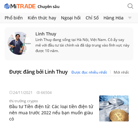
Chuyên sâu
Phổ biến
Kiến thức hay
Ngoại hối
Chỉ Số
Hàng Hóa
Chứng Khoán
Crypto
Linh Thuy
Linh Thuy đang sống tại Hà Nội, Việt Nam. Cô ấy say
mê với đầu tư tài chính và đã tập trung vào lĩnh vực này
được 10 năm.
Được đăng bởi Linh Thuy
Được đọc nhiều nhất
Mới nhất
24/11/2021
66504
thị trường crypto
Đầu tư Tiền điện tử: Các loại tiền điện tử
nên mua trước 2022 nếu bạn muốn giàu
có