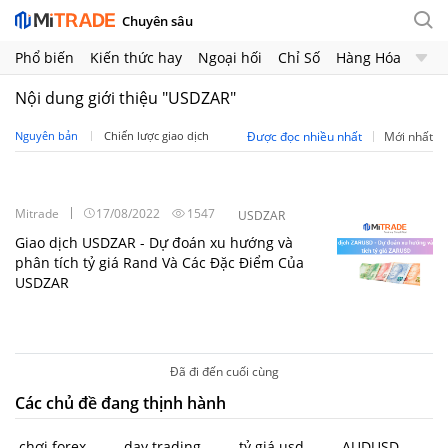
Chuyên sâu
Phổ biến
Kiến thức hay
Ngoại hối
Chỉ Số
Hàng Hóa
Chứng Khoán
Crypto
Nội dung giới thiệu "USDZAR"
Nguyên bản
Chiến lược giao dịch
Được đọc nhiều nhất
Mới nhất
Mitrade
17/08/2022
1547
USDZAR
Giao dịch USDZAR - Dự đoán xu hướng và
phân tích tỷ giá Rand Và Các Đặc Điểm Của
USDZAR
Đã đi đến cuối cùng
Các chủ đề đang thịnh hành
chơi forex
day trading
tỷ giá usd
AUDUSD