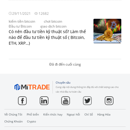
29/11/2021
12682
kiếm tiền bitcoin
chơi bitcoin
Đầu tư Bitcoin
giao dịch bitcoin
Có nên đầu tư tiền kỹ thuật số? Làm thế
nào để đầu tư tiền kỹ thuật số ( Bitcoin,
ETH, XRP…)
Đã đi đến cuối cùng
Chuyên sâu
Cung cấp nội dung thông tin đầy đủ với chất lượng cao cho
các nhà đầu tư toàn cầu
Về Chúng Tôi
Phổ biến
Kiến thức hay
Ngoại hối
Chỉ Số
Hàng Hóa
Chứng Khoán
Crypto