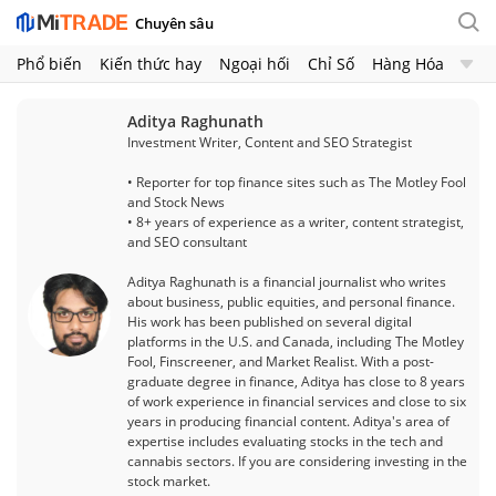
Chuyên sâu
Phổ biến
Kiến thức hay
Ngoại hối
Chỉ Số
Hàng Hóa
Chứng Khoán
Crypto
Aditya Raghunath
Investment Writer, Content and SEO Strategist
• Reporter for top finance sites such as The Motley Fool
and Stock News
• 8+ years of experience as a writer, content strategist,
and SEO consultant
Aditya Raghunath is a financial journalist who writes
about business, public equities, and personal finance.
His work has been published on several digital
platforms in the U.S. and Canada, including The Motley
Fool, Finscreener, and Market Realist. With a post-
graduate degree in finance, Aditya has close to 8 years
of work experience in financial services and close to six
years in producing financial content. Aditya's area of
expertise includes evaluating stocks in the tech and
cannabis sectors. If you are considering investing in the
stock market.