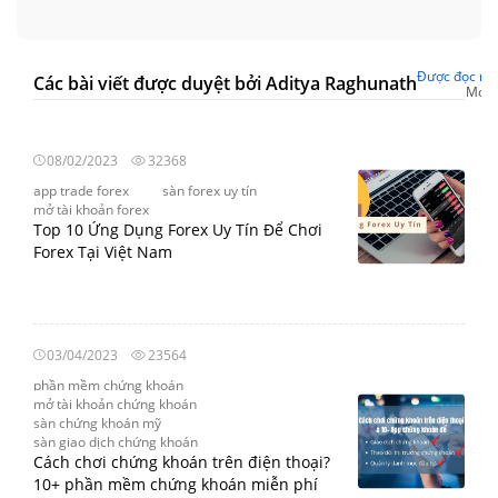
Được đọc nhi
Các bài viết được duyệt bởi Aditya Raghunath
Mới 
08/02/2023
32368
app trade forex
sàn forex uy tín
mở tài khoản forex
Top 10 Ứng Dụng Forex Uy Tín Để Chơi
Forex Tại Việt Nam
03/04/2023
23564
phần mềm chứng khoán
mở tài khoản chứng khoán
sàn chứng khoán mỹ
sàn giao dịch chứng khoán
Cách chơi chứng khoán trên điện thoại?
10+ phần mềm chứng khoán miễn phí