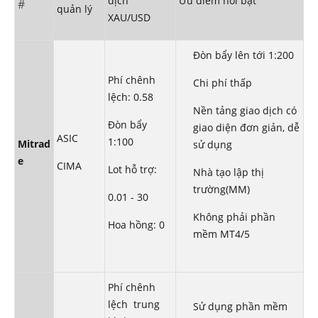
dịch
Ưu điểm nổi bật
#
quản lý
XAU/USD
Đòn bẩy lên tới 1:200
Phí chênh
Chi phí thấp
lệch: 0.58
Nền tảng giao dịch có
Đòn bẩy
giao diện đơn giản, dễ
ASIC
1:100
Mitrad
sử dụng
e
CIMA
Lot hỗ trợ:
Nhà tạo lập thị
trường(MM)
0.01 - 30
Không phải phần
Hoa hồng: 0
mềm MT4/5
Phí chênh
lệch trung
Sử dụng phần mềm