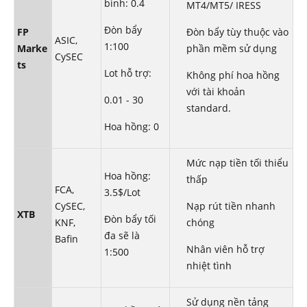
bình: 0.4
MT4/MT5/ IRESS
Đòn bẩy
FP
Đòn bẩy tùy thuộc vào
ASIC,
1:100
Marke
phần mềm sử dụng
CySEC
ts
Lot hỗ trợ:
Không phí hoa hồng
với tài khoản
0.01 - 30
standard.
Hoa hồng: 0
Mức nạp tiền tối thiểu
Hoa hồng:
thấp
FCA,
3.5$/Lot
CySEC,
Nạp rút tiền nhanh
XTB
Đòn bẩy tối
KNF,
chóng
đa sẽ là
Bafin
Nhân viên hỗ trợ
1:500
nhiệt tình
Sử dụng nền tảng