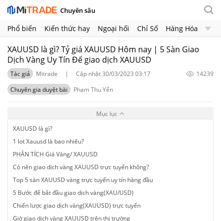
Chuyên sâu
Phổ biến
Kiến thức hay
Ngoại hối
Chỉ Số
Hàng Hóa
Chứng Khoán
Crypto
XAUUSD là gì? Tỷ giá XAUUSD Hôm nay | 5 Sàn Giao
Dịch Vàng Uy Tín Để giao dịch XAUUSD
Tác giả
Mitrade
|
Cập nhật 30/03/2023 03:17
14239
Chuyên gia duyệt bài
Phạm Thu Yến
Mục lục
XAUUSD là gì?
1 lot Xauusd là bao nhiêu?
PHÂN TÍCH Giá Vàng/ XAUUSD
Có nên giao dịch vàng XAUUSD trực tuyến không?
Top 5 sàn XAUUSD vàng trực tuyến uy tín hàng đầu
5 Bước để bắt đầu giao dịch vàng(XAU/USD)
Chiến lược giao dịch vàng(XAUUSD) trực tuyến
Giờ giao dịch vàng XAUUSD trên thị trường