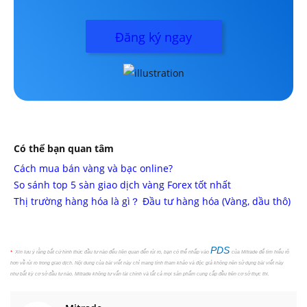
Đăng ký ngay
Có thể bạn quan tâm
Cách mua bán vàng và bạc online?
So sánh top 5 sàn giao dịch vàng Forex tốt nhất
Thị trường hàng hóa là gì？ Đầu tư hàng hóa (Vàng, dầu thô)
PDS
*
Xin lưu ý rằng bất cứ hình thức đầu tư nào đểu liên quan đến rủi ro, bạn có thể nhấp vào
của Mitrade để tìm hiểu rõ
hơn về rủi ro trong giao dịch. Nội dung của bài viết này chỉ mang tính tham khảo và độc giả không nên sử dụng bài viết này
như bất kỳ cơ sở đầu tư nào. Mitrade không tư vấn tài chính và tất cả mọi sản phẩm cung cấp đều trên cơ sở thực thi.