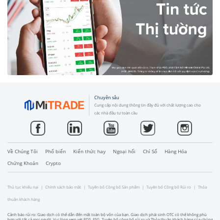
Chuyên sâu
Cung cấp nội dung thông tin đầy đủ với chất lượng cao cho
các nhà đầu tư toàn cầu
Về Chúng Tôi
Phổ biến
Kiến thức hay
Ngoại hối
Chỉ Số
Hàng Hóa
Chứng Khoán
Crypto
Thủ tục khiếu nại
Chính sách bảo mật
Tuyên bố Công bố Sản phẩm
Tuyên bố Công bố Rủi ro
Thỏa
thuận khách hàng
Cảnh báo rủi ro: Giao dịch có thể dẫn đến mất toàn bộ vốn của bạn. Giao dịch phái sinh OTC có thể không phù
hợp với tất cả mọi người. Vui lòng xem xét PDS, FSG, Tuyên bố công bố rủi ro và Thỏa thuận khách hàng của chúng