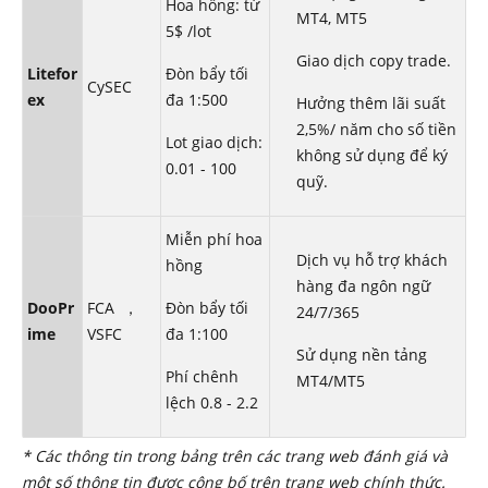
Hoa hồng: từ
MT4, MT5
5$ /lot
Giao dịch copy trade.
Litefor
Đòn bẩy tối
CySEC
ex
đa 1:500
Hưởng thêm lãi suất
2,5%/ năm cho số tiền
Lot giao dịch:
không sử dụng để ký
0.01 - 100
quỹ.
Miễn phí hoa
Dịch vụ hỗ trợ khách
hồng
hàng đa ngôn ngữ
DooPr
FCA ，
Đòn bẩy tối
24/7/365
ime
VSFC
đa 1:100
Sử dụng nền tảng
Phí chênh
MT4/MT5
lệch 0.8 - 2.2
* Các thông tin trong bảng trên các trang web đánh giá và
một số thông tin được công bố trên trang web chính thức.