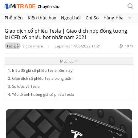
Chuyên sâu
Phổ biến
Kiến thức hay
Ngoại hối
Chỉ Số
Hàng Hóa
Chứng Khoán
Crypto
Giao dịch cổ phiếu Tesla | Giao dịch hợp đồng tương
lai CFD cổ phiếu hot nhất năm 2021
Tác giả
Victor Pham
|
Cập nhật 17/05/2022 11:21
1971
Mục lục
1. Biểu đồ giá cổ phiếu Tesla hôm nay
2. Giao dịch cổ phiếu Tesla trong tuần
3. Sơ lược về Tesla
4. Yếu tố ảnh hưởng giá cổ phiếu Tesla