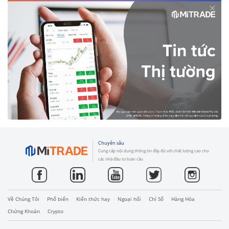
Chuyên sâu
Cung cấp nội dung thông tin đầy đủ với chất lượng cao cho
các nhà đầu tư toàn cầu
Về Chúng Tôi
Phổ biến
Kiến thức hay
Ngoại hối
Chỉ Số
Hàng Hóa
Chứng Khoán
Crypto