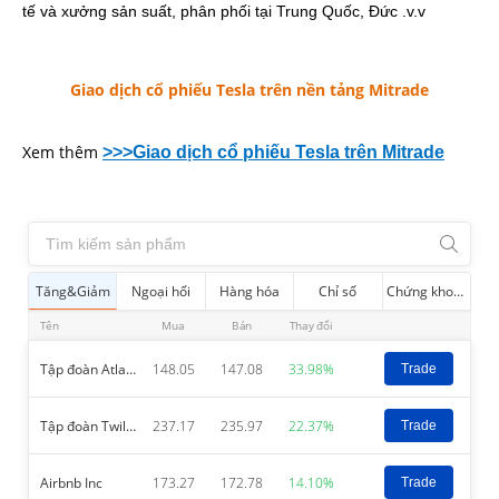
tế và xưởng sản suất, phân phối tại Trung Quốc, Đức .v.v 
Giao dịch cổ phiếu Tesla trên nền tảng Mitrade
Xem thêm
>>>Giao dịch cổ phiếu Tesla trên Mitrade
Tăng&Giảm
Ngoại hối
Hàng hóa
Chỉ số
Chứng khoán
Tên
Mua
Bán
Thay đổi
Tập đoàn Atlassian - Class A
148.05
147.08
33.98%
Trade
Tập đoàn Twilio– A
237.17
235.97
22.37%
Trade
Airbnb Inc
173.27
172.78
14.10%
Trade