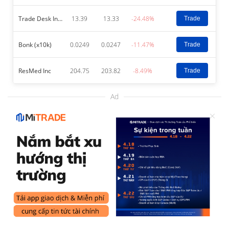
Trade Desk Inc/The – Class A
13.39
13.33
-24.48%
Trade
Bonk (x10k)
0.0249
0.0247
-11.47%
Trade
ResMed Inc
204.75
203.82
-8.49%
Trade
Ad