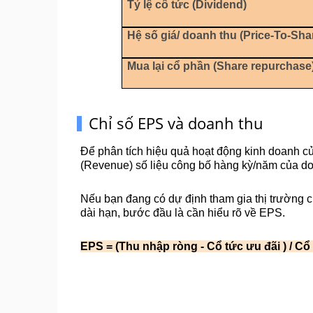
Tỷ lệ cổ tức (Dividend)
Hệ số giá/ doanh thu (Price-To-Shar
Mua lại cổ phần (Share repurchase
Chỉ số EPS và doanh thu
Để phân tích hiệu quả hoạt động kinh doanh củ
(Revenue) số liệu công bố hàng kỳ/năm của d
Nếu bạn đang có dự định tham gia thị trường 
dài hạn, bước đầu là cần hiểu rõ về EPS.
EPS = (Thu nhập ròng - Cổ tức ưu đãi ) / C