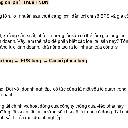
ng chi phí - Thuế TNDN
ớn, lợi nhuận sau thuế càng lớn, dẫn tới chỉ số EPS và giá cổ
, xưởng sản xuất, nhà… những tài sản có thể làm gia tăng thu 
 doanh. Vậy làm thế nào để phân biệt các loại tài sản này? Tổn
ng lực kinh doanh, khả năng tạo ra lợi nhuận của công ty.
ế tăng →  EPS tăng  → Giá cổ phiếu tăng
. Đối với doanh nghiệp,  cổ tức cũng là một yếu tố quan trọng 
 doanh.
ạng tài chính và hoạt động của công ty thông qua việc phát hay 
ng tốt và có lãi thì thường sẽ chia cổ tức cho cổ đông. Tất nhi
hính sách của mỗi doanh nghiệp.