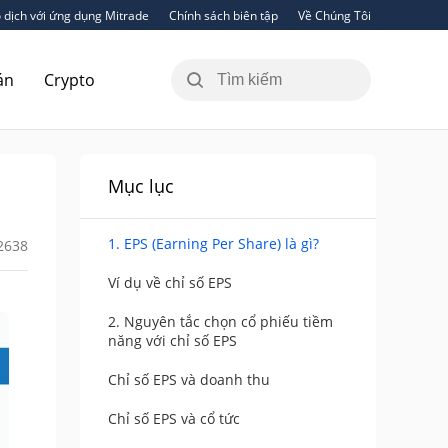
 dịch với ứng dụng Mitrade
Chính sách biên tập
Về Chúng Tôi
án
Crypto
Mục lục
1. EPS (Earning Per Share) là gì?
2638
Ví dụ về chỉ số EPS
2. Nguyên tắc chọn cổ phiếu tiềm
năng với chỉ số EPS
Chỉ số EPS và doanh thu
Chỉ số EPS và cổ tức