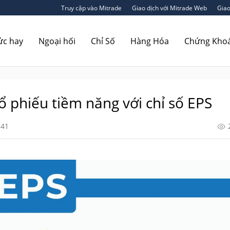
Truy cập vào Mitrade
Giao dịch với Mitrade Web
Giao
ức hay
Ngoại hối
Chỉ Số
Hàng Hóa
Chứng Kho
ổ phiếu tiềm năng với chỉ số EPS
:41