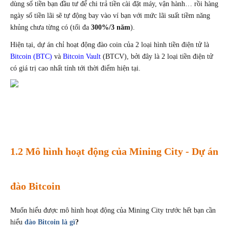
dùng số tiền bạn đầu tư để chi trả tiền cài đặt máy, vận hành… rồi hàng 
ngày số tiền lãi sẽ tự động bay vào ví bạn với mức lãi suất tiềm năng 
khủng chưa từng có (tối đa 
300%/3 năm
).
Hiện tại, dự án chỉ hoạt động đào coin của 2 loại hình tiền điện tử là 
Bitcoin (BTC)
 và 
Bitcoin Vault 
(BTCV), bởi đây là 2 loại tiền điện tử 
có giá trị cao nhất tính tới thời điểm hiện tại.
1.2 Mô hình hoạt động của Mining City - Dự án 
đào Bitcoin
Muốn hiểu được mô hình hoạt động của Mining City trước hết bạn cần 
hiểu 
đào Bitcoin là gì
?  