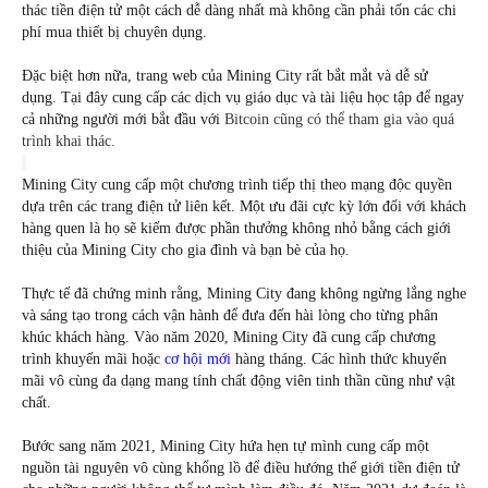
thác tiền điện tử một cách dễ dàng nhất mà không cần phải tốn các chi 
phí mua thiết bị chuyên dụng.
Đặc biệt hơn nữa, trang web của Mining City rất bắt mắt và dễ sử 
dụng. Tại đây cung cấp các dịch vụ giáo dục và tài liệu học tập để ngay 
cả những người mới bắt đầu với 
Bitcoin cũng có thể tham gia vào quá 
trình khai thác.
Mining City cung cấp một chương trình tiếp thị theo mạng độc quyền 
dựa trên các trang điện tử liên kết. Một ưu đãi cực kỳ lớn đối với khách 
hàng quen là họ sẽ kiếm được phần thưởng không nhỏ bằng cách giới 
thiệu của Mining City cho gia đình và bạn bè của họ.
Thực tế đã chứng minh rằng, Mining City đang không ngừng lắng nghe 
và sáng tạo trong cách vận hành để đưa đến hài lòng cho từng phân 
khúc khách hàng. Vào năm 2020, Mining City đã cung cấp chương 
trình khuyến mãi hoặc 
cơ hội mới
 hàng tháng. Các hình thức khuyến 
mãi vô cùng đa dạng mang tính chất động viên tinh thần cũng như vật 
chất.
Bước sang năm 2021, Mining City hứa hẹn tự mình cung cấp một 
nguồn tài nguyên vô cùng khổng lồ để điều hướng thế giới tiền điện tử 