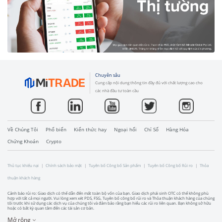
Chuyên sâu
Cung cấp nội dung thông tin đầy đủ với chất lượng cao cho
các nhà đầu tư toàn cầu
Về Chúng Tôi
Phổ biến
Kiến thức hay
Ngoại hối
Chỉ Số
Hàng Hóa
Chứng Khoán
Crypto
Thủ tục khiếu nại
Chính sách bảo mật
Tuyên bố Công bố Sản phẩm
Tuyên bố Công bố Rủi ro
Thỏa
thuận khách hàng
Cảnh báo rủi ro: Giao dịch có thể dẫn đến mất toàn bộ vốn của bạn. Giao dịch phái sinh OTC có thể không phù
hợp với tất cả mọi người. Vui lòng xem xét PDS, FSG, Tuyên bố công bố rủi ro và Thỏa thuận khách hàng của chúng
tôi trước khi sử dụng các dịch vụ của chúng tôi và đảm bảo rằng bạn hiểu các rủi ro liên quan. Bạn không sở hữu
hoặc có bất kỳ quan tâm đến các tài sản cơ bản.
Mở rộng