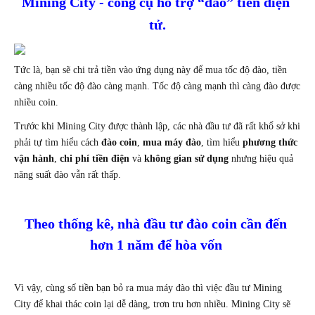
Mining City - công cụ hỗ trợ “đào” tiền điện 
tử.
Tức là, bạn sẽ chi trả tiền vào ứng dụng này để mua tốc độ đào, tiền 
càng nhiều tốc độ đào càng mạnh. Tốc độ càng mạnh thì càng đào được 
nhiều coin.
Trước khi Mining City được thành lập, các nhà đầu tư đã rất khổ sở khi 
phải tự tìm hiểu cách 
đào coin
, 
mua máy đào
, tìm hiểu 
phương thức 
vận hành
, 
chi phí tiền điện
 và 
không gian sử dụng
 nhưng hiệu quả 
năng suất đào vẫn rất thấp.
Theo thống kê, nhà đầu tư đào coin cần đến 
hơn 1 năm để hòa vốn 
Vì vậy, cùng số tiền bạn bỏ ra mua máy đào thì việc đầu tư Mining 
City để khai thác coin lại dễ dàng, trơn tru hơn nhiều. Mining City sẽ 