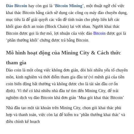
Đào Bitcoin
 hay còn gọi là ‘
Bitcoin Mining
’, một thuật ngữ chỉ việc 
khai thác Bitcoin bằng cách sử dụng các công cụ máy đào chuyên dụng, 
mục tiêu là để giải quyết các vấn đề tính toán cho phép liên kết các 
khối giao dịch an toàn (Block Chain) lại với nhau. Người khai thác 
Bitcoin được gọi là thợ mỏ, lợi nhuận của việc đào 
Bitcoin
 được gọi là 
‘phần thưởng khối’ chứng được trả bằng Bitcoin. 
Mô hình hoạt động của Mining City & Cách thức 
tham gia
Đào coin là một công việc không đơn giản, đòi hỏi nhiều yếu tố chuyên 
môn, kinh nghiệm và thời điểm tham gia đầu tư (vì mệnh giá của tiền 
coin biến động bất thường và không được cho là tài sản đầu cơ ổn 
định). Vì thế có khá nhiều nhà đầu tư tìm đến Mining City, để trải 
nghiệm dịch vụ đào Bitcoin khá đơn giản ‘Mua gói khai thác Bitcoin’
Nhà đầu tạo một tài khoản trên Mining City, chọn gói khai thác phù 
hợp và thanh toán, việc còn lại để kiểm tra ‘phần thưởng khai thác’ và 
điều chỉnh kế hoạch