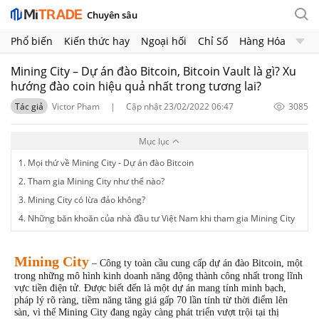
Chuyên sâu
Phổ biến
Kiến thức hay
Ngoại hối
Chỉ Số
Hàng Hóa
Chứng Khoán
Crypto
Mining City – Dự án đào Bitcoin, Bitcoin Vault là gì? Xu
hướng đào coin hiệu quả nhất trong tương lai?
Tác giả
Victor Pham
|
Cập nhật 23/02/2022 06:47
3085
Mục lục
1. Mọi thứ về Mining City - Dự án đào Bitcoin
2. Tham gia Mining City như thế nào?
3. Mining City có lừa đảo không?
4. Những băn khoăn của nhà đầu tư Việt Nam khi tham gia Mining City
Mining City
– Công ty toàn cầu cung cấp dự án đào Bitcoin, một 
trong những mô hình kinh doanh năng động thành công nhất trong lĩnh 
vực tiền điện tử. Được biết đến là một dự án mang tính minh bạch, 
pháp lý rõ ràng, tiềm năng tăng giá gấp 70 lần tính từ thời điểm lên 
sàn, vì thế Mining City đang ngày càng phát triển vượt trội tại thị 